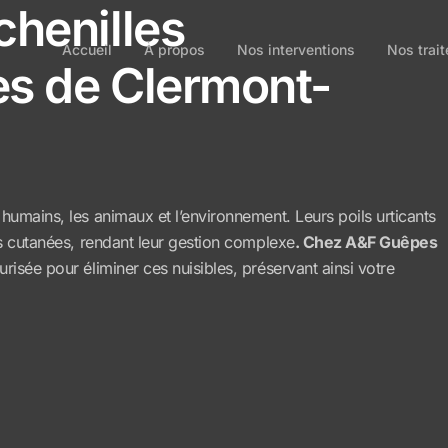
chenilles
Accueil
À propos
Nos interventions
Nos trai
ès de Clermont-
humains, les animaux et l’environnement. Leurs poils urticants
ns cutanées, rendant leur gestion complexe
. Chez A&F Guêpes
risée pour éliminer ces nuisibles, préservant ainsi votre