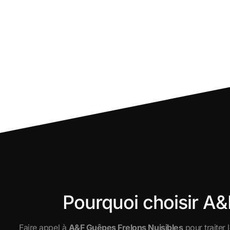
Pourquoi choisir A&
Faire appel à
A&F Guêpes Frelons Nuisibles
pour traiter 